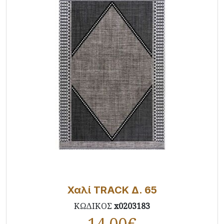
Χαλί TRACK Δ. 65
ΚΩΔΙΚΟΣ
x0203183
14,00
€