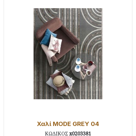
Χαλί MODE GREY 04
ΚΩΔΙΚΟΣ
x0203381