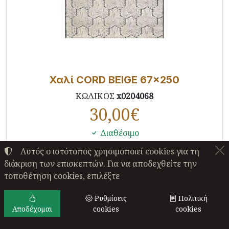
Χαλί CORD BEIGE 67x250
ΚΩΔΙΚΟΣ
x0204068
30,00
€
Διαθέσιμο
Αυτός ο ιστότοπος χρησιμοποιεί cookies για τη
Αγορά
διάκριση των επισκεπτών. Για να αποδεχθείτε την
τοποθέτηση cookies, επιλέξτε
Ρυθμίσεις
Πολιτική
Αποδέχομαι
cookies
cookies