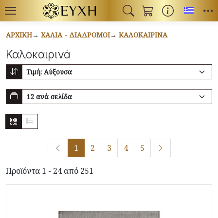
Toggl
ΑΡΧΙΚΉ
ΧΑΛΙΆ - ΔΙΆΔΡΟΜΟΙ
ΚΑΛΟΚΑΙΡΙΝΆ
Καλοκαιρινά
1
2
3
4
5
Προϊόντα 1 - 24 από 251