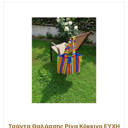
Τσάντα Θαλάσσης Ρίγα Κόκκινο ΕΥΧΗ