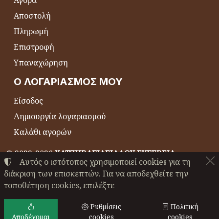
Αγορά
Αποστολή
Πληρωμή
Επιστροφή
Υπαναχώρηση
Ο ΛΟΓΑΡΙΑΣΜΌΣ ΜΟΥ
Είσοδος
Δημιουργία λογαριασμού
Καλάθι αγορών
©
2022-2026
ΧΑΤΖΗΒΑΣΙΛΕΙΑΔΟΥ ΕΥΣΕΒΕΙΑ
Αυτός ο ιστότοπος χρησιμοποιεί cookies για τη
ΑΦΜ:
EL044864230
• Αριθμός ΓΕΜΗ:
24489147000
διάκριση των επισκεπτών. Για να αποδεχθείτε την
Όροι χρήσης
•
Πολιτική απορρήτου
•
Πολιτική cookies
τοποθέτηση cookies, επιλέξτε
Ρυθμίσεις cookies
Ρυθμίσεις
Πολιτική
Αποδέχομαι
cookies
cookies