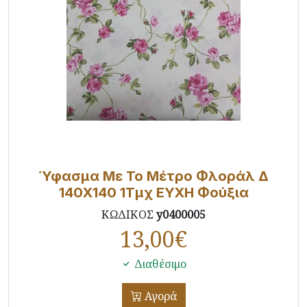
Ύφασμα Με Το Μέτρο Φλοράλ Δ
140X140 1Τμχ ΕΥΧΗ Φούξια
ΚΩΔΙΚΟΣ
y0400005
13,00
€
Διαθέσιμο
Αγορά