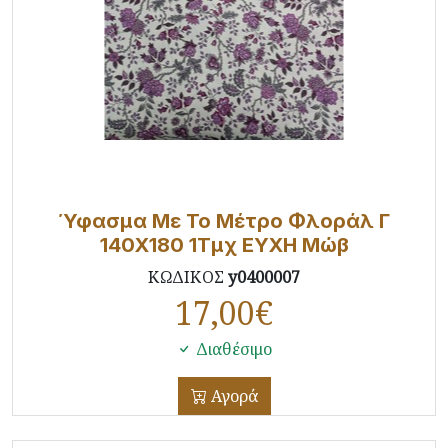
Ύφασμα Με Το Μέτρο Φλοράλ Γ
140X180 1Τμχ ΕΥΧΗ Μώβ
ΚΩΔΙΚΟΣ
y0400007
17,00
€
Διαθέσιμο
Αγορά