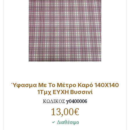
Ύφασμα Με Το Μέτρο Καρό 140X140
1Τμχ ΕΥΧΗ Βυσσινί
ΚΩΔΙΚΟΣ
y0400006
13,00
€
Διαθέσιμο