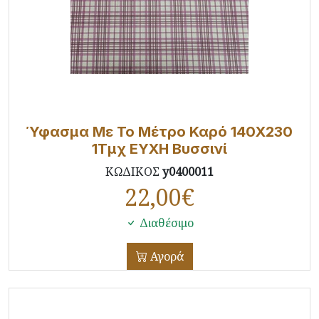
Ύφασμα Με Το Μέτρο Καρό 140X230
1Τμχ ΕΥΧΗ Βυσσινί
ΚΩΔΙΚΟΣ
y0400011
22,00
€
Διαθέσιμο
Αγορά