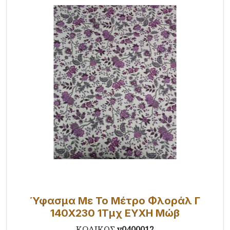
Ύφασμα Με Το Μέτρο Φλοράλ Γ
140X230 1Τμχ ΕΥΧΗ Μώβ
ΚΩΔΙΚΟΣ
y0400012