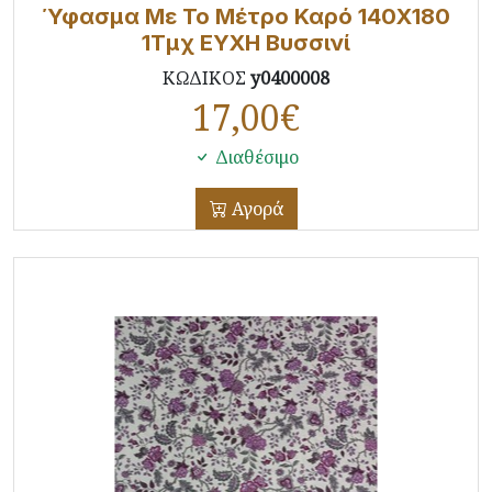
Ύφασμα Με Το Μέτρο Καρό 140X180
1Τμχ ΕΥΧΗ Βυσσινί
ΚΩΔΙΚΟΣ
y0400008
17,00
€
Διαθέσιμο
Αγορά