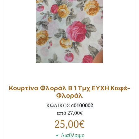
Κουρτίνα Φλοράλ Β 1 Τμχ ΕΥΧΗ Καφέ-
Φλοράλ
ΚΩΔΙΚΟΣ
c0100002
από
27,00€
25,00
€
Διαθέσιμο