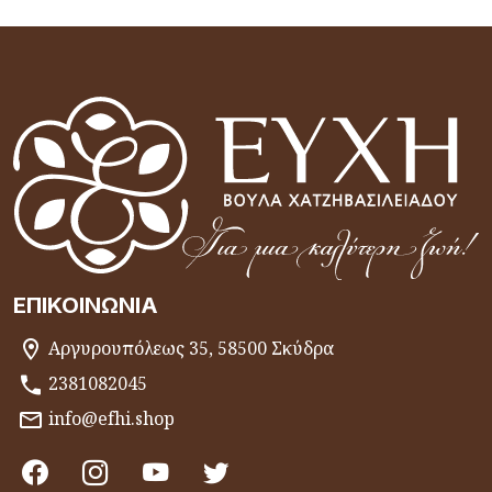
ΕΠΙΚΟΙΝΩΝΊΑ
Αργυρουπόλεως 35, 58500 Σκύδρα
2381082045
info@efhi.shop