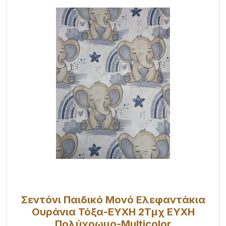
Σεντόνι Παιδικό Μονό Ελεφαντάκια
Ουράνια Τόξα-ΕΥΧΗ 2Τμχ ΕΥΧΗ
Πολύχρωμο-Multicolor