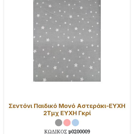
Σεντόνι Παιδικό Μονό Αστεράκι-ΕΥΧΗ
2Τμχ ΕΥΧΗ Γκρί
ΚΩΔΙΚΟΣ
p0200009