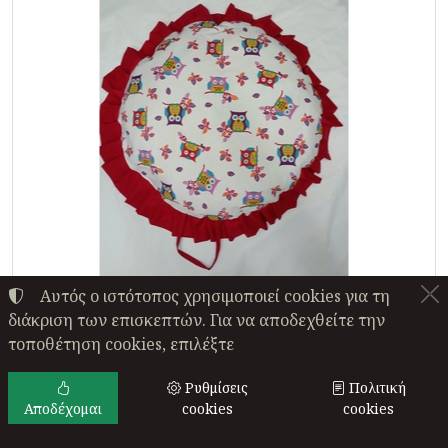
Αυτός ο ιστότοπος χρησιμοποιεί cookies για τη
διάκριση των επισκεπτών. Για να αποδεχθείτε την
τοποθέτηση cookies, επιλέξτε
Διακοσμητική Μαξιλάρα-Χαλάκι
Δαπέδου Κουκουβάγιες 1 Τμχ ΕΥΧΗ
Ρυθμίσεις
Πολιτική
Κόκκινο
Αποδέχομαι
cookies
cookies