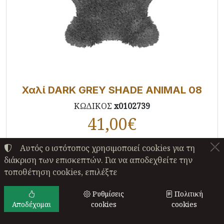
Χαλί DARK GREY SHADE ANIMAL 08
ΚΩΔΙΚΟΣ
x0102739
41,00
€
Διαθέσιμο
Αυτός ο ιστότοπος χρησιμοποιεί cookies για τη
διάκριση των επισκεπτών. Για να αποδεχθείτε την
Αγορά
τοποθέτηση cookies, επιλέξτε
Ρυθμίσεις
Πολιτική
Αποδέχομαι
cookies
cookies