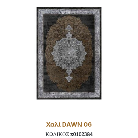
Χαλί DAWN 06
ΚΩΔΙΚΟΣ
x0102384