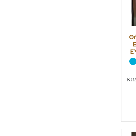
Θ
Ε
ΚΩ