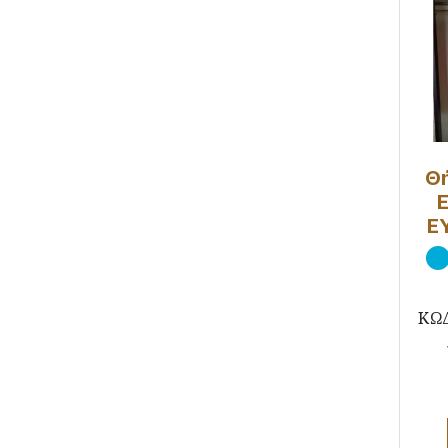
Θ
Ε
ΚΩ