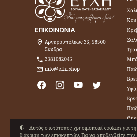
Χαλι
Κου
ΕΠΙΚΟΙΝΩΝΊΑ
Κρε
Σαλ
Αργυρουπόλεως 35, 58500
Σκύδρα
Τραπ
2381082045
Μπά
info@efhi.shop
Παι
Βρε
Υφά
Εργό
Παι
Θήκ
Αυτός ο ιστότοπος χρησιμοποιεί cookies για τη
Είδ
διάκριση των επισκεπτών. Για να αποδεχθείτε την