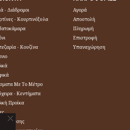
ά - Διάδρομοι
Αγορά
ρτίνες - Κουρτινόξυλα
Αποστολή
βατοκάμαρα
Πληρωμή
όνι
Επιστροφή
εζαρία - Κουζίνα
Υπαναχώρηση
νιο
δικά
φικά
σματα Με Το Μέτρο
χειρα - Κεντήματα
δική Προίκα
ες
η Θαλάσσης