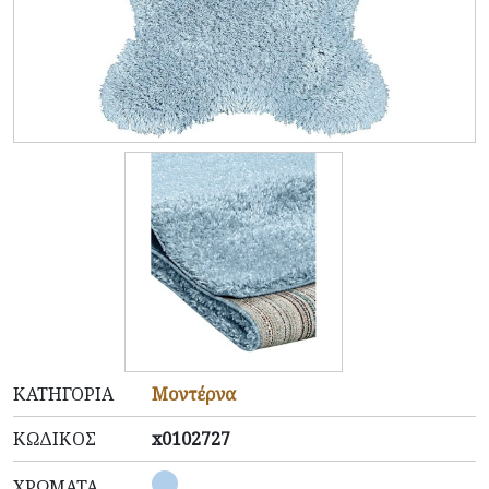
ΚΑΤΗΓΟΡΊΑ
Μοντέρνα
ΚΩΔΙΚΌΣ
x0102727
ΧΡΏΜΑΤΑ