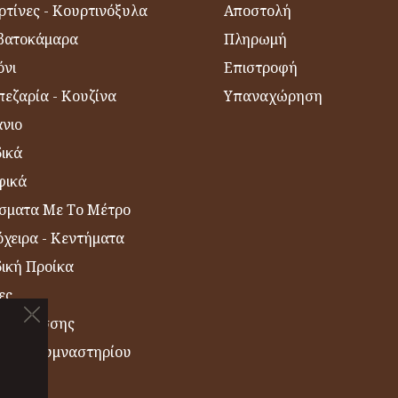
ρτίνες - Κουρτινόξυλα
Αποστολή
βατοκάμαρα
Πληρωμή
όνι
Επιστροφή
εζαρία - Κουζίνα
Υπαναχώρηση
νιο
δικά
φικά
σματα Με Το Μέτρο
χειρα - Κεντήματα
δική Προίκα
ες
η Θαλάσσης
σέτες Γυμναστηρίου
ΙΑ