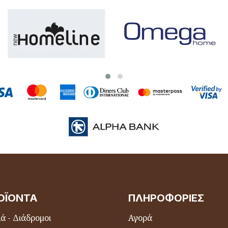
ΟΪΌΝΤΑ
ΠΛΗΡΟΦΟΡΊΕΣ
ά - Διάδρομοι
Αγορά