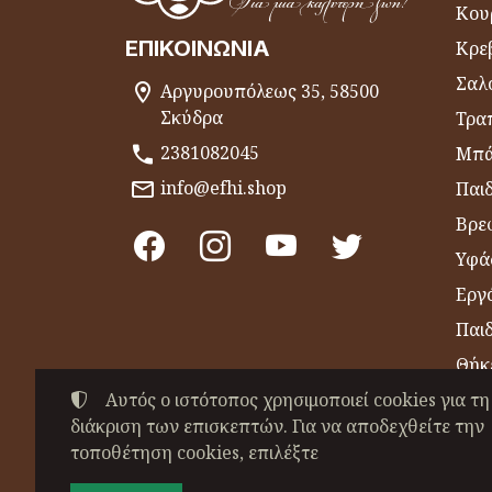
Κου
ΕΠΙΚΟΙΝΩΝΊΑ
Κρε
Σαλ
Αργυρουπόλεως 35, 58500
Σκύδρα
Τραπ
2381082045
Μπά
info@efhi.shop
Παι
Βρε
Υφά
Εργό
Παι
Θήκ
Αυτός ο ιστότοπος χρησιμοποιεί cookies για τη
Είδ
διάκριση των επισκεπτών. Για να αποδεχθείτε την
Πετ
τοποθέτηση cookies, επιλέξτε
©
2022-2026
ΧΑΤΖΗΒΑΣΙΛΕΙΑΔΟΥ ΕΥΣΕΒΕ