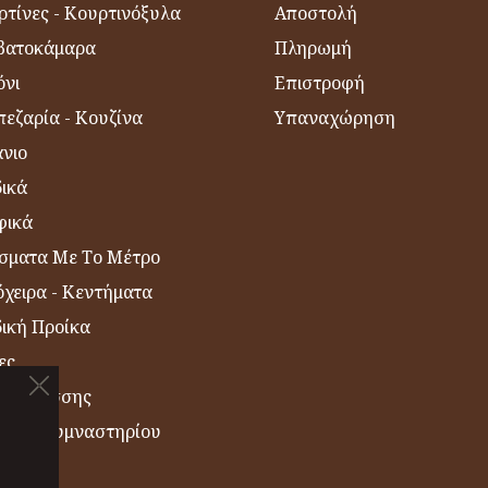
ρτίνες - Κουρτινόξυλα
Αποστολή
βατοκάμαρα
Πληρωμή
όνι
Επιστροφή
εζαρία - Κουζίνα
Υπαναχώρηση
νιο
δικά
φικά
σματα Με Το Μέτρο
χειρα - Κεντήματα
δική Προίκα
ες
η Θαλάσσης
σέτες Γυμναστηρίου
ΙΑ