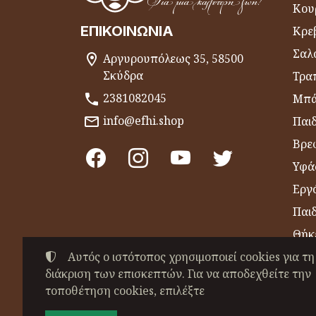
Κου
ΕΠΙΚΟΙΝΩΝΊΑ
Κρε
Σαλ
Αργυρουπόλεως 35, 58500
Σκύδρα
Τραπ
2381082045
Μπά
info@efhi.shop
Παι
Βρε
Υφά
Εργό
Παι
Θήκ
Αυτός ο ιστότοπος χρησιμοποιεί cookies για τη
Είδ
διάκριση των επισκεπτών. Για να αποδεχθείτε την
Πετ
τοποθέτηση cookies, επιλέξτε
©
2022-2026
ΧΑΤΖΗΒΑΣΙΛΕΙΑΔΟΥ ΕΥΣΕΒΕ