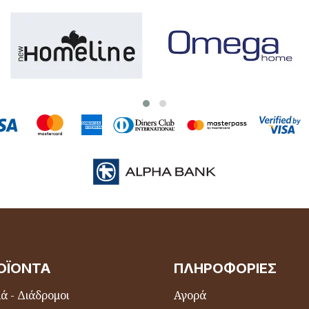
ΟΪΌΝΤΑ
ΠΛΗΡΟΦΟΡΊΕΣ
ά - Διάδρομοι
Αγορά