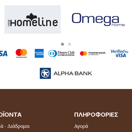
ΟΪΌΝΤΑ
ΠΛΗΡΟΦΟΡΊΕΣ
ά - Διάδρομοι
Αγορά