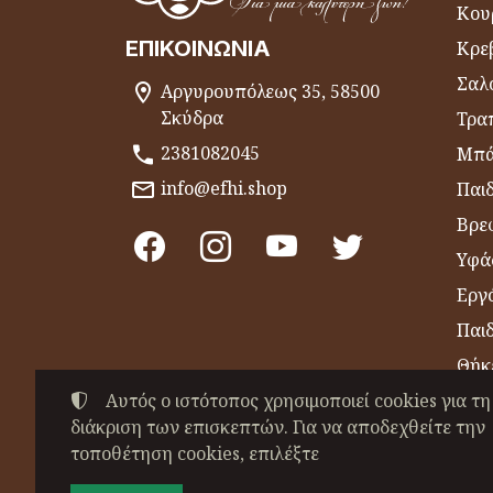
Κου
ΕΠΙΚΟΙΝΩΝΊΑ
Κρε
Σαλ
Αργυρουπόλεως 35, 58500
Σκύδρα
Τραπ
2381082045
Μπά
info@efhi.shop
Παι
Βρε
Υφά
Εργό
Παι
Θήκ
Αυτός ο ιστότοπος χρησιμοποιεί cookies για τη
Είδ
διάκριση των επισκεπτών. Για να αποδεχθείτε την
Πετ
τοποθέτηση cookies, επιλέξτε
©
2022-2026
ΧΑΤΖΗΒΑΣΙΛΕΙΑΔΟΥ ΕΥΣΕΒΕ