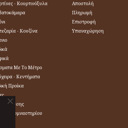
ρτίνες - Κουρτινόξυλα
Αποστολή
βατοκάμαρα
Πληρωμή
όνι
Επιστροφή
εζαρία - Κουζίνα
Υπαναχώρηση
νιο
δικά
φικά
σματα Με Το Μέτρο
χειρα - Κεντήματα
δική Προίκα
ες
η Θαλάσσης
σέτες Γυμναστηρίου
ΙΑ