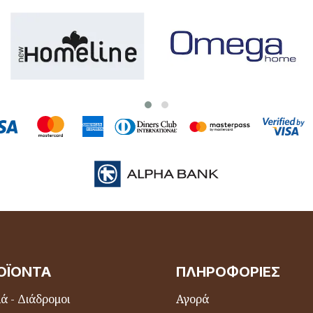
ΟΪΌΝΤΑ
ΠΛΗΡΟΦΟΡΊΕΣ
ά - Διάδρομοι
Αγορά