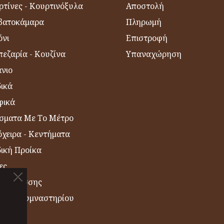
ρτίνες - Κουρτινόξυλα
Αποστολή
βατοκάμαρα
Πληρωμή
όνι
Επιστροφή
εζαρία - Κουζίνα
Υπαναχώρηση
νιο
δικά
φικά
σματα Με Το Μέτρο
χειρα - Κεντήματα
δική Προίκα
ες
η Θαλάσσης
σέτες Γυμναστηρίου
ΙΑ