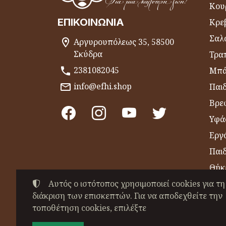
Κου
ΕΠΙΚΟΙΝΩΝΊΑ
Κρε
Σαλ
Αργυρουπόλεως 35, 58500
Σκύδρα
Τραπ
2381082045
Μπά
info@efhi.shop
Παι
Βρε
Υφά
Εργό
Παι
Θήκ
Αυτός ο ιστότοπος χρησιμοποιεί cookies για τη
Είδ
διάκριση των επισκεπτών. Για να αποδεχθείτε την
Πετ
τοποθέτηση cookies, επιλέξτε
©
2022-2026
ΧΑΤΖΗΒΑΣΙΛΕΙΑΔΟΥ ΕΥΣΕΒΕ