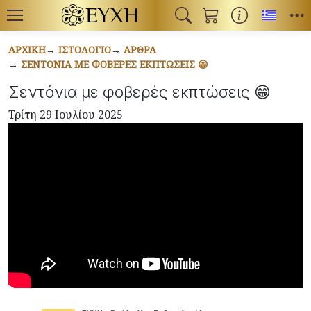
Toggl
ΑΡΧΙΚΉ
ΙΣΤΟΛΌΓΙΟ
ΆΡΘΡΑ
ΣΕΝΤΌΝΙΑ ΜΕ ΦΟΒΕΡΈΣ ΕΚΠΤΏΣΕΙΣ 😁
Σεντόνια με φοβερές εκπτώσεις 😁
Τρίτη 29 Ιουλίου 2025