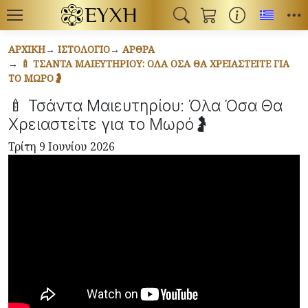
Toggl
ΑΡΧΙΚΉ
ΙΣΤΟΛΌΓΙΟ
ΆΡΘΡΑ
🍼 ΤΣΆΝΤΑ ΜΑΙΕΥΤΗΡΊΟΥ: ΌΛΑ ΌΣΑ ΘΑ ΧΡΕΙΑΣΤΕΊΤΕ ΓΙΑ
ΤΟ ΜΩΡΌ🤰
🍼 Τσάντα Μαιευτηρίου: Όλα Όσα Θα
Χρειαστείτε για το Μωρό🤰
Τρίτη 9 Ιουνίου 2026