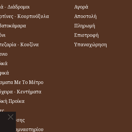
ά - Διάδρομοι
Αγορά
ρτίνες - Κουρτινόξυλα
Αποστολή
βατοκάμαρα
Πληρωμή
όνι
Επιστροφή
εζαρία - Κουζίνα
Υπαναχώρηση
νιο
δικά
φικά
σματα Με Το Μέτρο
χειρα - Κεντήματα
δική Προίκα
ες
η Θαλάσσης
σέτες Γυμναστηρίου