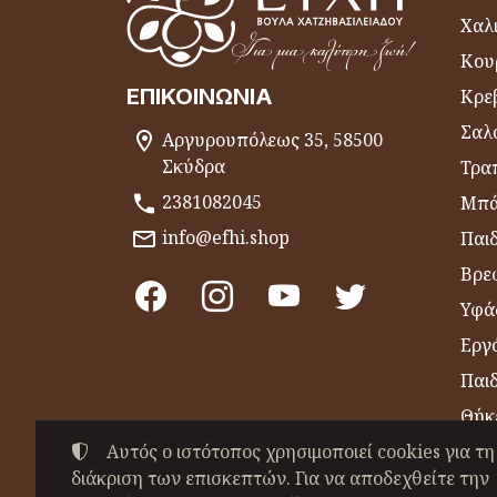
Χαλι
Κου
ΕΠΙΚΟΙΝΩΝΊΑ
Κρε
Σαλ
Αργυρουπόλεως 35, 58500
Σκύδρα
Τραπ
2381082045
Μπά
info@efhi.shop
Παι
Βρε
Υφά
Εργό
Παι
Θήκ
Αυτός ο ιστότοπος χρησιμοποιεί cookies για τη
Είδ
διάκριση των επισκεπτών. Για να αποδεχθείτε την
Πετ