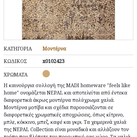
ΚΑΤΗΓΟΡΊΑ
Μοντέρνα
ΚΩΔΙΚΌΣ
x0102423
ΧΡΏΜΑΤΑ
Η καινούργια συλλογή της MADI homeware "feels like
home" ονομάζεται NEPAL και αποτελείται από έντεκα
διαφορετικά άκρως μοντέρνα πολύχρωμα χαλιά.
Μοντέρνα μοτίβα και σχέδια
παρουσιάζονται
σε
διαφορετικές χρωματικές αποχρώσεις, όπως κίτρινο,
μπλε, κόκκινο, μπεζ, καφέ και γκρι. Τα χειμερινά χαλιά
της NEPAL Collection είναι μοναδικά και
αλλάζουν
τον
τρόπο που βλέπετε τον προσωπικό σας χώρο. Τα χαλιά