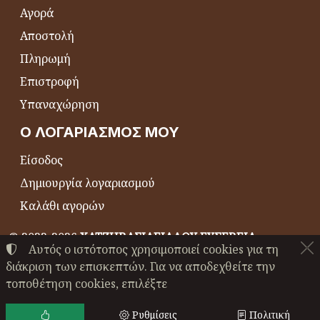
Αγορά
Αποστολή
Πληρωμή
Επιστροφή
Υπαναχώρηση
Ο ΛΟΓΑΡΙΑΣΜΌΣ ΜΟΥ
Είσοδος
Δημιουργία λογαριασμού
Καλάθι αγορών
©
2022-2026
ΧΑΤΖΗΒΑΣΙΛΕΙΑΔΟΥ ΕΥΣΕΒΕΙΑ
Αυτός ο ιστότοπος χρησιμοποιεί cookies για τη
ΑΦΜ:
EL044864230
• Αριθμός ΓΕΜΗ:
24489147000
διάκριση των επισκεπτών. Για να αποδεχθείτε την
Όροι χρήσης
•
Πολιτική απορρήτου
•
Πολιτική cookies
τοποθέτηση cookies, επιλέξτε
Ρυθμίσεις cookies
Ρυθμίσεις
Πολιτική