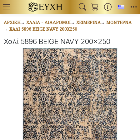
Toggl
ΑΡΧΙΚΉ
ΧΑΛΙΆ - ΔΙΆΔΡΟΜΟΙ
ΧΕΙΜΕΡΙΝΆ
ΜΟΝΤΈΡΝΑ
ΧΑΛΊ 5896 BEIGE NAVY 200X250
Χαλί 5896 BEIGE NAVY 200x250