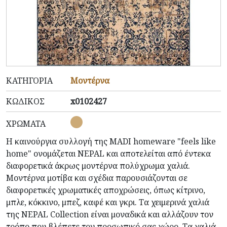
ΚΑΤΗΓΟΡΊΑ
Μοντέρνα
ΚΩΔΙΚΌΣ
x0102427
ΧΡΏΜΑΤΑ
Η καινούργια συλλογή της MADI homeware "feels like
home" ονομάζεται NEPAL και αποτελείται από έντεκα
διαφορετικά άκρως μοντέρνα πολύχρωμα χαλιά.
Μοντέρνα μοτίβα και σχέδια
παρουσιάζονται
σε
διαφορετικές χρωματικές αποχρώσεις, όπως κίτρινο,
μπλε, κόκκινο, μπεζ, καφέ και γκρι. Τα χειμερινά χαλιά
της NEPAL Collection είναι μοναδικά και
αλλάζουν
τον
τρόπο που βλέπετε τον προσωπικό σας χώρο. Τα χαλιά