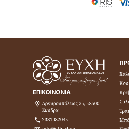
ΠΡ
Χαλι
Κου
ΕΠΙΚΟΙΝΩΝΊΑ
Κρε
Σαλ
Αργυρουπόλεως 35, 58500
Σκύδρα
Τραπ
2381082045
Μπά
info@efhi.shop