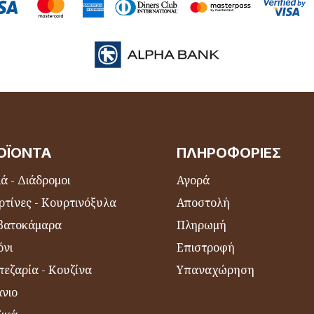
ΟΪΌΝΤΑ
ΠΛΗΡΟΦΟΡΊΕΣ
ά - Διάδρομοι
Αγορά
ρτίνες - Κουρτινόξυλα
Αποστολή
βατοκάμαρα
Πληρωμή
όνι
Επιστροφή
εζαρία - Κουζίνα
Υπαναχώρηση
νιο