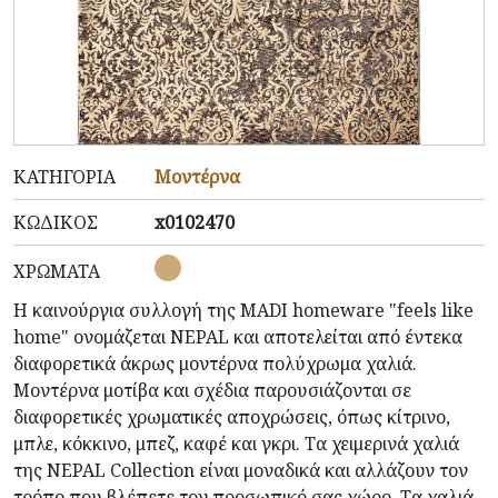
ΚΑΤΗΓΟΡΊΑ
Μοντέρνα
ΚΩΔΙΚΌΣ
x0102470
ΧΡΏΜΑΤΑ
Η καινούργια συλλογή της MADI homeware "feels like
home" ονομάζεται NEPAL και αποτελείται από έντεκα
διαφορετικά άκρως μοντέρνα πολύχρωμα χαλιά.
Μοντέρνα μοτίβα και σχέδια
παρουσιάζονται
σε
διαφορετικές χρωματικές αποχρώσεις, όπως κίτρινο,
μπλε, κόκκινο, μπεζ, καφέ και γκρι. Τα χειμερινά χαλιά
της NEPAL Collection είναι μοναδικά και
αλλάζουν
τον
τρόπο που βλέπετε τον προσωπικό σας χώρο. Τα χαλιά