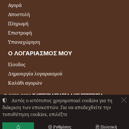
Αγορά
Αποστολή
Πληρωμή
Επιστροφή
Υπαναχώρηση
Ο ΛΟΓΑΡΙΑΣΜΌΣ ΜΟΥ
Είσοδος
Δημιουργία λογαριασμού
Καλάθι αγορών
©
2022-2026
ΧΑΤΖΗΒΑΣΙΛΕΙΑΔΟΥ ΕΥΣΕΒΕΙΑ
Αυτός ο ιστότοπος χρησιμοποιεί cookies για τη
ΑΦΜ:
EL044864230
• Αριθμός ΓΕΜΗ:
24489147000
διάκριση των επισκεπτών. Για να αποδεχθείτε την
Όροι χρήσης
•
Πολιτική απορρήτου
•
Πολιτική cookies
τοποθέτηση cookies, επιλέξτε
Ρυθμίσεις cookies
Ρυθμίσεις
Πολιτική