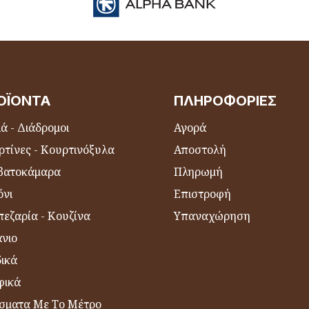
ΟΪΌΝΤΑ
ΠΛΗΡΟΦΟΡΊΕΣ
ά - Διάδρομοι
Αγορά
ρτίνες - Κουρτινόξυλα
Αποστολή
βατοκάμαρα
Πληρωμή
όνι
Επιστροφή
εζαρία - Κουζίνα
Υπαναχώρηση
νιο
δικά
φικά
σματα Με Το Μέτρο