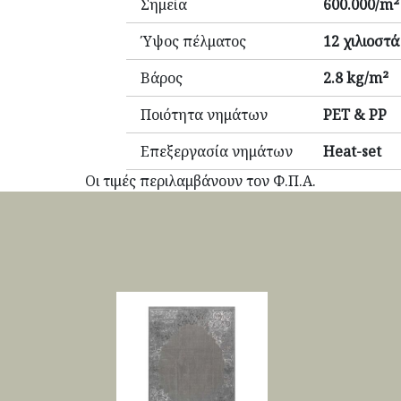
Σημεία
600.000/m²
Ύψος πέλματος
12 χιλιοστά
Βάρος
2.8 kg/m²
Ποιότητα νημάτων
PET & PP
Επεξεργασία νημάτων
Heat-set
Οι τιμές περιλαμβάνουν τον Φ.Π.Α.