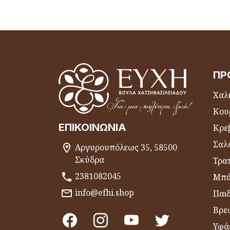
ΠΡ
Χαλι
Κου
ΕΠΙΚΟΙΝΩΝΊΑ
Κρε
Σαλ
Αργυρουπόλεως 35, 58500
Σκύδρα
Τραπ
2381082045
Μπά
info@efhi.shop
Παι
Βρε
Υφά