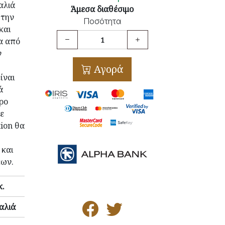
αλιά
Άμεσα διαθέσιμο
 την
Ποσότητα
και
α από
ν
Αγορά
ίναι
ά
ρο
ε
tion θα
και
έων.
κ.
αλιά