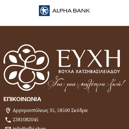
ΕΠΙΚΟΙΝΩΝΊΑ
Αργυρουπόλεως 35, 58500 Σκύδρα
2381082045
info@efhi.shop