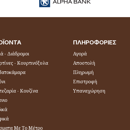
ΟΪΌΝΤΑ
ΠΛΗΡΟΦΟΡΊΕΣ
ά - Διάδρομοι
Αγορά
ρτίνες - Κουρτινόξυλα
Αποστολή
βατοκάμαρα
Πληρωμή
όνι
Επιστροφή
εζαρία - Κουζίνα
Υπαναχώρηση
νιο
δικά
φικά
σματα Με Το Μέτρο