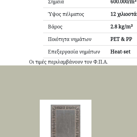
Σημεία
600.000/m²
Ύψος πέλματος
12 χιλιοστά
Βάρος
2.8 kg/m²
Ποιότητα νημάτων
PET & PP
Επεξεργασία νημάτων
Heat-set
Οι τιμές περιλαμβάνουν τον Φ.Π.Α.