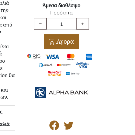
αλιά
Άμεσα διαθέσιμο
 την
Ποσότητα
και
α από
ν
Αγορά
ίναι
ά
ρο
ε
tion θα
και
έων.
κ.
αλιά