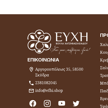
ΠΡ
Χαλι
Κου
ΕΠΙΚΟΙΝΩΝΊΑ
Κρε
Σαλ
Αργυρουπόλεως 35, 58500
Σκύδρα
Τραπ
2381082045
Μπά
info@efhi.shop
Παι
Βρε
Υφά