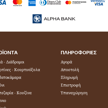
ΟΪΌΝΤΑ
ΠΛΗΡΟΦΟΡΊΕΣ
ά - Διάδρομοι
Αγορά
ρτίνες - Κουρτινόξυλα
Αποστολή
βατοκάμαρα
Πληρωμή
όνι
Επιστροφή
εζαρία - Κουζίνα
Υπαναχώρηση
νιο