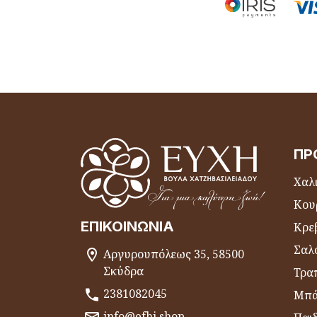
ΠΡ
Χαλι
Κου
ΕΠΙΚΟΙΝΩΝΊΑ
Κρε
Σαλ
Αργυρουπόλεως 35, 58500
Σκύδρα
Τραπ
2381082045
Μπά
info@efhi.shop