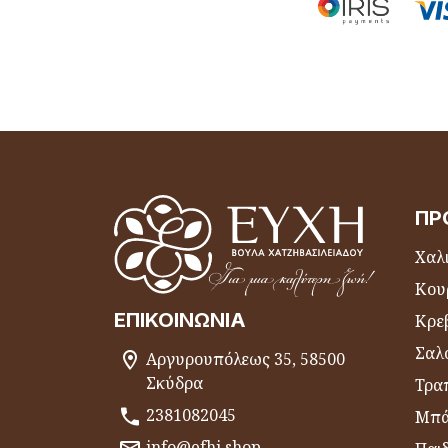
ΠΡ
Χαλι
Κου
ΕΠΙΚΟΙΝΩΝΊΑ
Κρε
Σαλ
Αργυρουπόλεως 35, 58500
Σκύδρα
Τραπ
2381082045
Μπά
info@efhi.shop