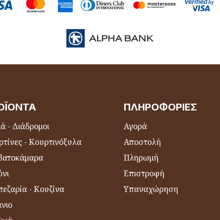
ΟΪΌΝΤΑ
ΠΛΗΡΟΦΟΡΊΕΣ
ά - Διάδρομοι
Αγορά
ρτίνες - Κουρτινόξυλα
Αποστολή
βατοκάμαρα
Πληρωμή
όνι
Επιστροφή
εζαρία - Κουζίνα
Υπαναχώρηση
νιο