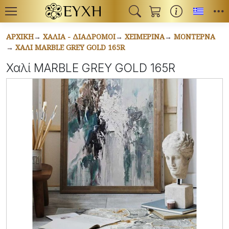
Toggl
ΑΡΧΙΚΉ
ΧΑΛΙΆ - ΔΙΆΔΡΟΜΟΙ
ΧΕΙΜΕΡΙΝΆ
ΜΟΝΤΈΡΝΑ
ΧΑΛΊ MARBLE GREY GOLD 165R
Χαλί MARBLE GREY GOLD 165R