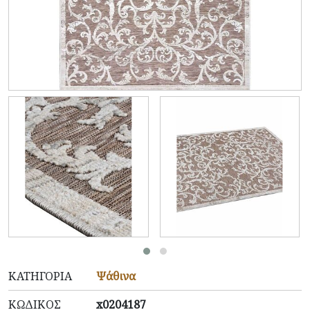
ΚΑΤΗΓΟΡΊΑ
Ψάθινα
ΚΩΔΙΚΌΣ
x0204187