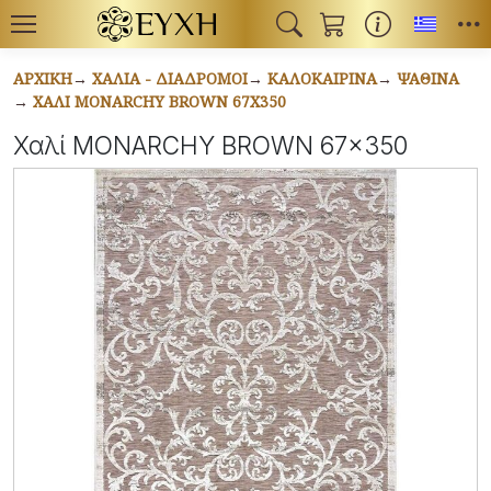
Toggl
ΑΡΧΙΚΉ
ΧΑΛΙΆ - ΔΙΆΔΡΟΜΟΙ
ΚΑΛΟΚΑΙΡΙΝΆ
ΨΆΘΙΝΑ
ΧΑΛΊ MONARCHY BROWN 67X350
Χαλί MONARCHY BROWN 67x350