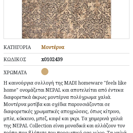
ΚΑΤΗΓΟΡΊΑ
Μοντέρνα
ΚΩΔΙΚΌΣ
x0102439
ΧΡΏΜΑΤΑ
Η καινούργια συλλογή της MADI homeware "feels like
home" ονομάζεται NEPAL και αποτελείται από έντεκα
διαφορετικά άκρως μοντέρνα πολύχρωμα χαλιά.
Μοντέρνα μοτίβα και σχέδια
παρουσιάζονται
σε
διαφορετικές χρωματικές αποχρώσεις, όπως κίτρινο,
μπλε, κόκκινο, μπεζ, καφέ και γκρι. Τα χειμερινά χαλιά
της NEPAL Collection είναι μοναδικά και
αλλάζουν
τον
τρόπο που βλέπετε τον προσωπικό σας χώρο. Τα χαλιά