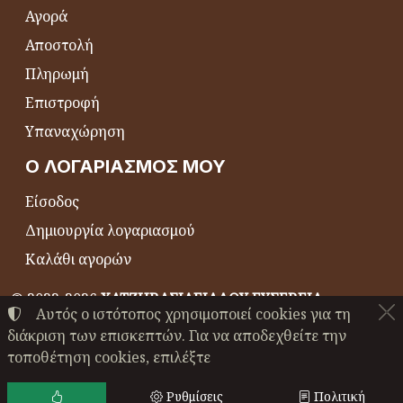
Αγορά
Αποστολή
Πληρωμή
Επιστροφή
Υπαναχώρηση
Ο ΛΟΓΑΡΙΑΣΜΌΣ ΜΟΥ
Είσοδος
Δημιουργία λογαριασμού
Καλάθι αγορών
©
2022-2026
ΧΑΤΖΗΒΑΣΙΛΕΙΑΔΟΥ ΕΥΣΕΒΕΙΑ
Αυτός ο ιστότοπος χρησιμοποιεί cookies για τη
ΑΦΜ:
EL044864230
• Αριθμός ΓΕΜΗ:
24489147000
διάκριση των επισκεπτών. Για να αποδεχθείτε την
Όροι χρήσης
•
Πολιτική απορρήτου
•
Πολιτική cookies
τοποθέτηση cookies, επιλέξτε
Ρυθμίσεις cookies
Ρυθμίσεις
Πολιτική