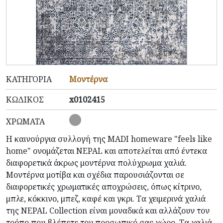
ΚΑΤΗΓΟΡΊΑ
Μοντέρνα
ΚΩΔΙΚΌΣ
x0102415
ΧΡΏΜΑΤΑ
Η καινούργια συλλογή της MADI homeware "feels like
home" ονομάζεται NEPAL και αποτελείται από έντεκα
διαφορετικά άκρως μοντέρνα πολύχρωμα χαλιά.
Μοντέρνα μοτίβα και σχέδια
παρουσιάζονται
σε
διαφορετικές χρωματικές αποχρώσεις, όπως κίτρινο,
μπλε, κόκκινο, μπεζ, καφέ και γκρι. Τα χειμερινά χαλιά
της NEPAL Collection είναι μοναδικά και
αλλάζουν
τον
τρόπο που βλέπετε τον προσωπικό σας χώρο. Τα χαλιά