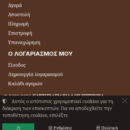
Αγορά
Αποστολή
Πληρωμή
Επιστροφή
Υπαναχώρηση
Ο ΛΟΓΑΡΙΑΣΜΌΣ ΜΟΥ
Είσοδος
Δημιουργία λογαριασμού
Καλάθι αγορών
©
2022-2026
ΧΑΤΖΗΒΑΣΙΛΕΙΑΔΟΥ ΕΥΣΕΒΕΙΑ
Αυτός ο ιστότοπος χρησιμοποιεί cookies για τη
ΑΦΜ:
EL044864230
• Αριθμός ΓΕΜΗ:
24489147000
διάκριση των επισκεπτών. Για να αποδεχθείτε την
Όροι χρήσης
•
Πολιτική απορρήτου
•
Πολιτική cookies
τοποθέτηση cookies, επιλέξτε
Ρυθμίσεις cookies
Ρυθμίσεις
Πολιτική